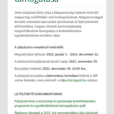
Jelen pályázati kiírás célja a Magyarország határain kívül élő
magyarság szülőföldjén való boldogulásának, Magyarországgal
fennálló sokoldalú kapcsolatai ápolásának és fejlesztésének
előmozdítása, magyar nemzeti azonosságtudata
megerősítésének támogatása a testvértelepülési
együttműködések erősítése útján.
A pályázatra vonatkozó határidők:
Megvalósítási időszak:
2022. január 1 – 2022. december 31.
A pályázat benyújtásának kezdő napja:
2021. november 25.
Benyújtási határidő:
2021. december 30. 14.00 óra.
A pályázat benyújtása
elektronikus formában
történik a NIR
online felületén, mely elérhető: a
https://nir.bgazrt.hu
oldalon.
LETÖLTHETŐ DOKUMENTUMOK:
Pályázati kiírás a közösségi és gazdasági testvértelepülési
programok és együttműködések támogatására (pdf)
Általános útmutató a 2022. évi nemzetpolitikai célú pályázati