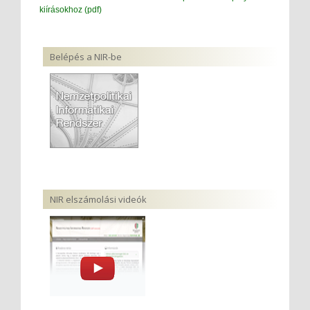
kiírásokhoz (pdf)
Belépés a NIR-be
NIR elszámolási videók