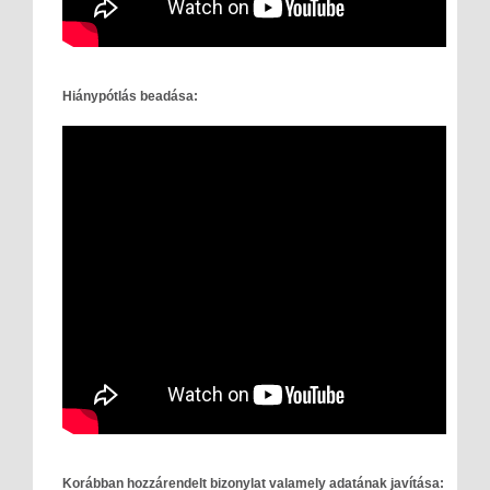
Hiánypótlás beadása:
Korábban hozzárendelt bizonylat valamely adatának javítása: