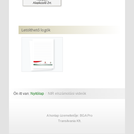
Letölthető logók
Ön itt van:
Nyitólap
/
NIR elszámolási videók
A honlap üzemeltetője: BGA Pro
Transilvania Kft.